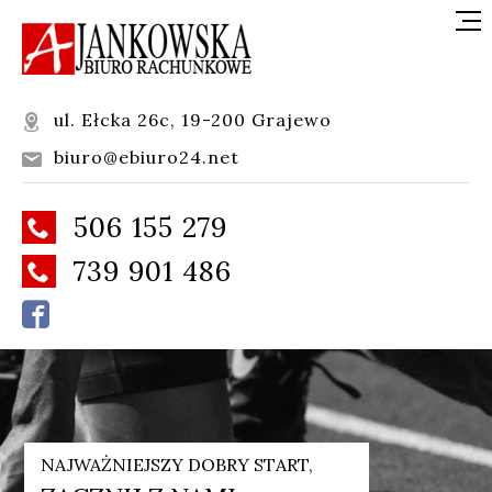
ul. Ełcka 26c, 19-200 Grajewo

biuro@ebiuro24.net

506 155 279

739 901 486


NAJWAŻNIEJSZY DOBRY START,