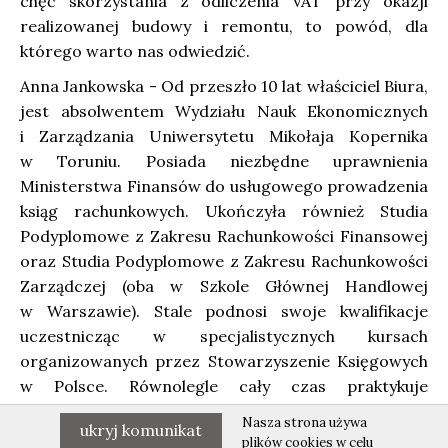
chęć skorzystania z odliczenia VAT przy okazji
realizowanej budowy i remontu, to powód, dla
którego warto nas odwiedzić.
Anna Jankowska - Od przeszło 10 lat właściciel Biura,
jest absolwentem Wydziału Nauk Ekonomicznych
i Zarządzania Uniwersytetu Mikołaja Kopernika
w Toruniu. Posiada niezbędne uprawnienia
Ministerstwa Finansów do usługowego prowadzenia
ksiąg rachunkowych. Ukończyła również Studia
Podyplomowe z Zakresu Rachunkowości Finansowej
oraz Studia Podyplomowe z Zakresu Rachunkowości
Zarządczej (oba w Szkole Głównej Handlowej
w Warszawie). Stale podnosi swoje kwalifikacje
uczestnicząc w specjalistycznych kursach
organizowanych przez Stowarzyszenie Księgowych
w Polsce. Równolegle cały czas praktykuje
zawodowo w największej polskiej Spółdzielni
Nasza strona używa
ukryj komunikat
Mleczarskiej.
plików cookies w celu